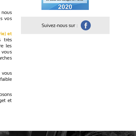
, nous
us vos
Suivez-nous sur :
ie) et
 très
e les
r vous
rches
 vous
aible
osons
get et