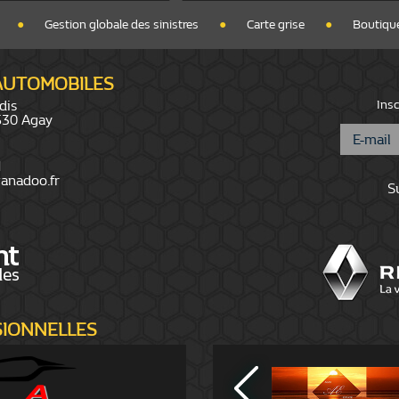
●
Gestion globale des sinistres
●
Carte grise
●
Boutique
 AUTOMOBILES
dis
Insc
3530 Agay
1
anadoo.fr
S
SIONNELLES