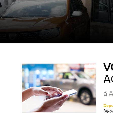
V
A
à A
Depu
Agay,