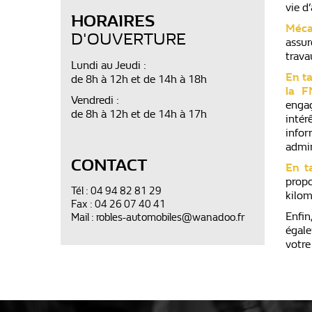
vie d
HORAIRES
Méca
D'OUVERTURE
assur
trava
Lundi au Jeudi :
En ta
de 8h à 12h et de 14h à 18h
la F
Vendredi :
enga
de 8h à 12h et de 14h à 17h
intér
info
admin
CONTACT
En t
prop
Tél : 04 94 82 81 29
kilom
Fax : 04 26 07 40 41
Enfin
Mail : robles-automobiles@wanadoo.fr
égal
votre